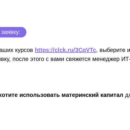
 заявку:
наших курсов
https://clck.ru/3CqVTc
,
выберите и
явку, после этого с вами свяжется менеджер И
хотите использовать материнский капитал
дл