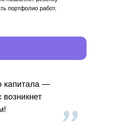
ть портфолио работ.
о капитала —
с возникнет
м!