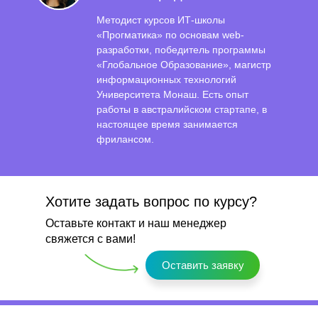
Методист курсов ИТ-школы
«‎Прогматика»
по основам web-
разработки, п
обедитель программы
«‎Глобальное Образование», магистр
информационных технологий
Университета Монаш. Есть опыт
работы в австралийском стартапе, в
настоящее время занимается
фрилансом.
Хотите задать вопрос по курсу?
Оставьте контакт и наш менеджер
свяжется с вами!
Оставить заявку