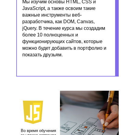
Мы изучим основы HTML, CSS и
JavaScript, а также освоим такие
важные инструменты веб-
разработчика, как DOM, Canvas,
jQuery.
В течение курса мы создадим
более 10 полноценных и
функционирующих сайтов, которые
можно будет добавить в портфолио и
показать друзьям.
состоит из 128 ак. часов
тия проходят 2 раза в неделю по 2 ак. часа
Во время обучения